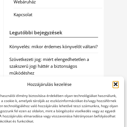
Webáruház
Kapcsolat
Legutóbbi bejegyzések
Könyvelés: mikor érdemes könyvelőt váltani?
Szövetkezeti jog: miért elengedhetetlen a
szakszerű jogi háttér a biztonságos
működéshez
Hozzájárulás kezelése
Munkajogi ügyvéd: miért nem érdemes várni
a jogi segítséggel
elhasználói élmény biztosítása érdekében olyan technológiákat használunk,
l a cookie-k, amelyek tárolják az eszközinformációkat és/vagy hozzáférnek
Tüll anyag: elegancia és sokoldalúság a
en technológiákhoz való hozzájárulás lehetővé teszi számunkra, hogy olyan
gozzunk fel ezen az oldalon, mint a böngészési viselkedés vagy az egyedi
Szakatex kínálatában
 A hozzájárulás elmaradása vagy visszavonása hátrányosan befolyásolhat
kciókat és funkciókat.
Legjobb ingatlan ügyvéd Budapesten: Újváry