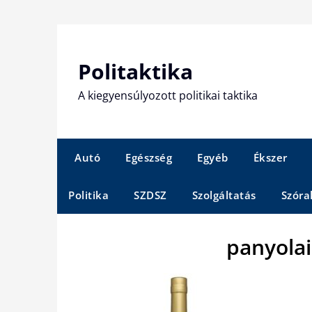
Skip
to
content
Politaktika
A kiegyensúlyozott politikai taktika
Autó
Egészség
Egyéb
Ékszer
Politika
SZDSZ
Szolgáltatás
Szóra
panyola