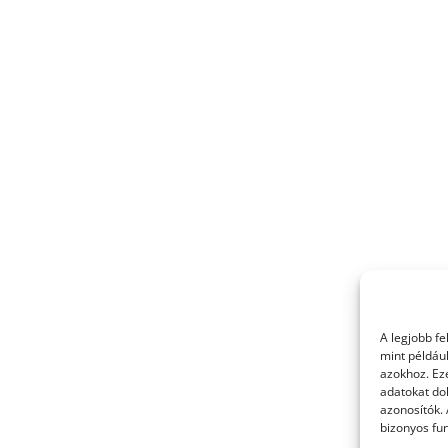
A legjobb f
mint példáu
azokhoz. Ez
adatokat dol
azonosítók.
bizonyos fun