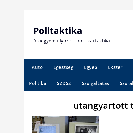
Skip
to
content
Politaktika
A kiegyensúlyozott politikai taktika
Autó
Egészség
Egyéb
Ékszer
Politika
SZDSZ
Szolgáltatás
Szóra
utangyartott 