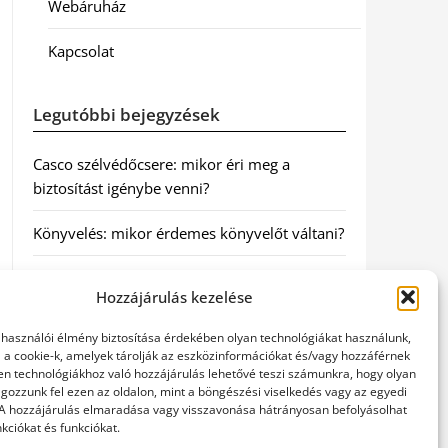
Webáruház
Kapcsolat
Legutóbbi bejegyzések
Casco szélvédőcsere: mikor éri meg a
biztosítást igénybe venni?
Könyvelés: mikor érdemes könyvelőt váltani?
Szövetkezeti jog: miért elengedhetetlen a
Hozzájárulás kezelése
szakszerű jogi háttér a biztonságos
működéshez
elhasználói élmény biztosítása érdekében olyan technológiákat használunk,
l a cookie-k, amelyek tárolják az eszközinformációkat és/vagy hozzáférnek
Munkajogi ügyvéd: miért nem érdemes várni
en technológiákhoz való hozzájárulás lehetővé teszi számunkra, hogy olyan
gozzunk fel ezen az oldalon, mint a böngészési viselkedés vagy az egyedi
a jogi segítséggel
 A hozzájárulás elmaradása vagy visszavonása hátrányosan befolyásolhat
kciókat és funkciókat.
Tüll anyag: elegancia és sokoldalúság a