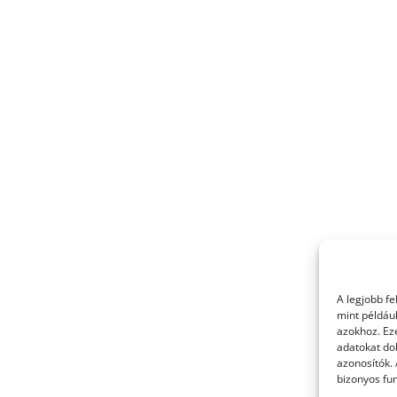
A legjobb f
mint példáu
azokhoz. Ez
adatokat dol
azonosítók.
bizonyos fun